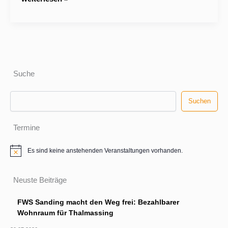
Bürgermeisterkandidat
–
Markus
Meister
Suche
Suchen
Suchen
Termine
Es sind keine anstehenden Veranstaltungen vorhanden.
H
i
n
w
Neuste Beiträge
e
i
FWS Sanding macht den Weg frei: Bezahlbarer
s
Wohnraum für Thalmassing