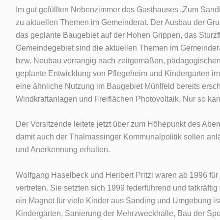
Im gut gefüllten Nebenzimmer des Gasthauses „Zum Sandi
zu aktuellen Themen im Gemeinderat. Der Ausbau der Gr
das geplante Baugebiet auf der Hohen Grippen, das Stur
Gemeindegebiet sind die aktuellen Themen im Gemeinder
bzw. Neubau vorrangig nach zeitgemäßen, pädagogischen Kr
geplante Entwicklung von Pflegeheim und Kindergarten i
eine ähnliche Nutzung im Baugebiet Mühlfeld bereits ersch
Windkraftanlagen und Freiflächen Photovoltaik. Nur so k
Der Vorsitzende leitete jetzt über zum Höhepunkt des Abe
damit auch der Thalmassinger Kommunalpolitik sollen an
und Anerkennung erhalten.
Wolfgang Haselbeck und Heribert Pritzl waren ab 1996 fü
vertreten. Sie setzten sich 1999 federführend und tatkräfti
ein Magnet für viele Kinder aus Sanding und Umgebung ist
Kindergärten, Sanierung der Mehrzweckhalle, Bau der Sp