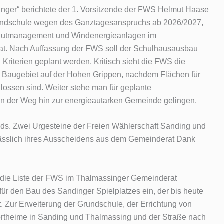
nger“ berichtete der 1. Vorsitzende der FWS Helmut Haase
undschule wegen des Ganztagesanspruchs ab 2026/2027,
zflutmanagement und Windenergieanlagen im
at. Nach Auffassung der FWS soll der Schulhausausbau
iterien geplant werden. Kritisch sieht die FWS die
m Baugebiet auf der Hohen Grippen, nachdem Flächen für
lossen sind. Weiter stehe man für geplante
ann der Weg hin zur energieautarken Gemeinde gelingen.
nds. Zwei Urgesteine der Freien Wählerschaft Sanding und
lässlich ihres Ausscheidens aus dem Gemeinderat Dank
r die Liste der FWS im Thalmassinger Gemeinderat
g für den Bau des Sandinger Spielplatzes ein, der bis heute
. Zur Erweiterung der Grundschule, der Errichtung von
ortheime in Sanding und Thalmassing und der Straße nach