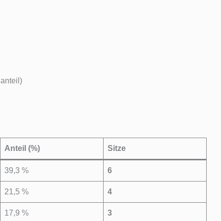
nteil)
Anteil (%)
Sitze
39,3 %
6
21,5 %
4
17,9 %
3