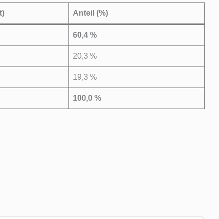
t)
Anteil (%)
60,4 %
20,3 %
19,3 %
100,0 %